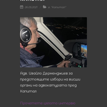
26.05.2021
в. "Капитал"
Адв. Ивайло Дерменджиев за
предстоящите избори на висши
органи на адвокатурата пред
Капитал
Прочетете цялото интервю