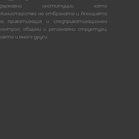
държавни институции като
Министерство на отбраната и Агенцията
за приватизация и следприватизационен
контрол, общини и регионални структури,
както и много други.