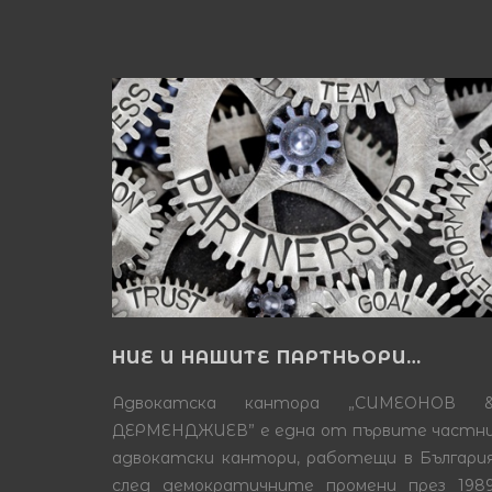
НИЕ И НАШИТЕ ПАРТНЬОРИ…
Адвокатска кантора „СИМЕОНОВ 
ДЕРМЕНДЖИЕВ” е една от първите частн
адвокатски кантори, работещи в Българи
след демократичните промени през 198