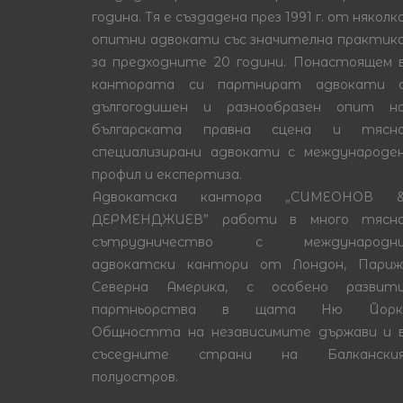
година. Тя е създадена през 1991 г. от няколк
опитни адвокати със значителна практик
за предходните 20 години. Понастоящем 
кантората си партнират адвокати 
дългогодишен и разнообразен опит н
българската правна сцена и тясн
специализирани адвокати с международе
профил и експертиза.
Адвокатска кантора „СИМЕОНОВ 
ДЕРМЕНДЖИЕВ” работи в много тясн
сътрудничество с международн
адвокатски кантори от Лондон, Париж
Северна Америка, с особено развит
партньорства в щата Ню Йорк
Общността на независимите държави и 
съседните страни на Балкански
полуостров.