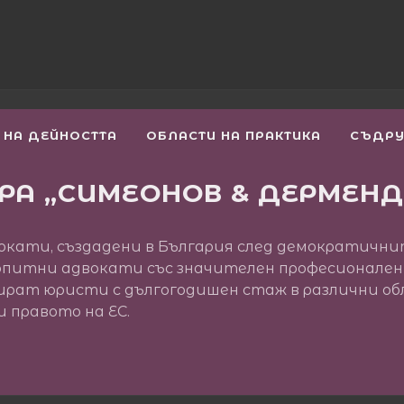
 НА ДЕЙНОСТТА
ОБЛАСТИ НА ПРАКТИКА
СЪДР
РА „СИМЕОНОВ & ДЕРМЕН
окати, създадени в България след демократичнит
т опитни адвокати със значителен професионален
ат юристи с дългогодишен стаж в различни обл
 правото на ЕС.