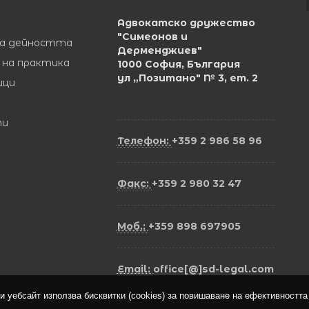
Адвокатско дружество
"Симеонов и
на дейността
Дерменджиев"
 на практика
1000 София, България
ул „Позитано" № 3, ет. 2
ици
ти
Телефон:
+359 2 986 58 96
Факс:
+359 2 980 32 47
Моб.:
+359 898 697905
Email:
office[@]sd-legal.com
и уебсайт използва бисквитки (cookies) за повишаване на ефективността