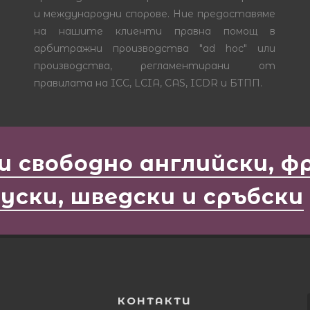
и международни спорове. Ние предоставяме
на нашите клиенти правна помощ в
арбитражни производства "ad hoc" или
производства, регламентирани от
правилата на ICC, LCIA, CAS, ICDR и БТПП.
и свободно aнглийски, фр
уски, шведски и сръбски
КОНТАКТИ