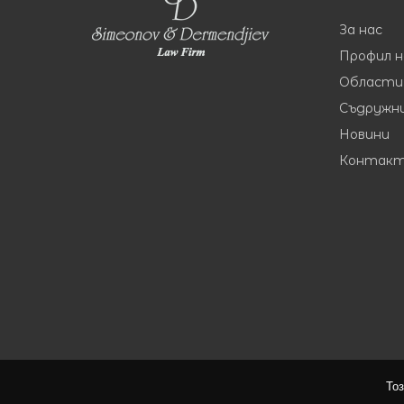
За нас
Профил 
Области
Съдружн
Новини
Контак
Тоз