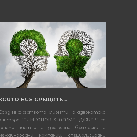
КОИТО ВИЕ СРЕЩАТЕ…
Сред множеството клиенти на адвокатска
кантора "СИМЕОНОВ & ДЕРМЕНДЖИЕВ" са
големи частни и държавни български и
международни компании, специализирани