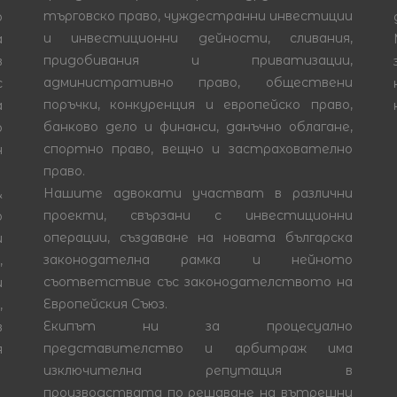
търговско право, чуждестранни инвестиции
о
и инвестиционни дейности, сливания,
а
придобивания и приватизации,
в
административно право, обществени
с
поръчки, конкуренция и европейско право,
а
банково дело и финанси, данъчно облагане,
о
спортно право, вещно и застрахователно
н
право.
Нашите адвокати участват в различни
&
проекти, свързани с инвестиционни
о
операции, създаване на новата българска
и
законодателна рамка и нейното
,
съответствие със законодателството на
и
Европейския Съюз.
,
Екипът ни за процесуално
в
представителство и арбитраж има
я
изключителна репутация в
производствата по решаване на вътрешни