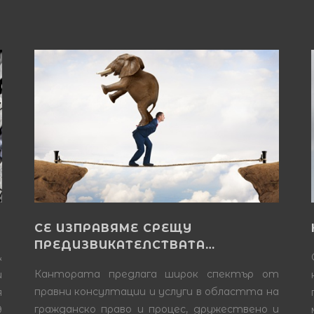
СЕ ИЗПРАВЯМЕ СРЕЩУ
ПРЕДИЗВИКАТЕЛСТВАТА…
&
Кантората предлага широк спектър от
и
правни консултации и услуги в областта на
я
гражданско право и процес, дружествено и
9