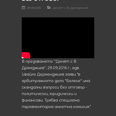
29.09.2016
Денят с В. Дремджиев
В предаването ''Денят с В.
Дремджиев'', 29.09.2016 г., адв.
Ивайло Дерменджиев заяви "в
арбитражното дело "Белене" има
скандални въпроси без отговор -
политически, юридически и
финансови. Трябва специална
парламентарна анкетна комисия."