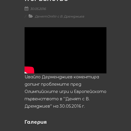
30.05.2016
ДенятOnAir с В. Дремджиев
Ивайло Дерменджиев коментира
допинг проблемите пред
Олимпийските игри и Европейското
първенството в ''Денят с В.
Дремджиев'' на 30.05.2016 г.
Галерия