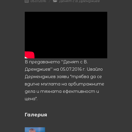
05.07.2016
Денят с В. Дремджиев
В предаването ''Денят с В.
Дремджиев'' на 05.07.2016 г. Ивайло
Дерменджиев заяви "трябва да се
вдигне мъглата на арбитражните
дела и тяхната ефективност и
цена".
Галерия