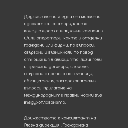
Дружеството е една от малкото
aдвокатски кантори, които
консултират авиационни компании
и/или оператори, както и отделни
граждани или фирми, по въпроси,
свързани и възникнали по повод
отношения в авиацията: лизингови
и превозни договори, спорове,
свързани с превоза на пътници,
обезщетения, застрахователни
въпроси, прилагане на
международните правни норми във
въздухоплаването.
Дружеството е консултант на
Главна дирекция „Гражданска