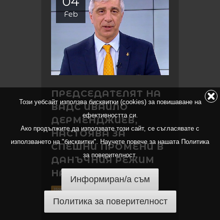
04
Feb
ПРЕДСЕДАТЕЛЯТ НА
Този уебсайт използва бисквитки (cookies) за повишаване на
ВАДС ИВАЙЛО
ефективността си.
ДЕРМЕНДЖИЕВ,
Ако продължите да използвате този сайт, се съгласявате с
НАСТОЯВА ЗА
използването на "бисквитки". Научете повече за нашата Политика
СПЕШНИ ПРОМЕНИ В
за поверителност.
ДАНЪЧНИЯ РЕЖИМ
НА АДВОКАТИТЕ
Информиран/а съм
04.02.2022
Новини
Политика за поверителност
Снимка: vas.bg