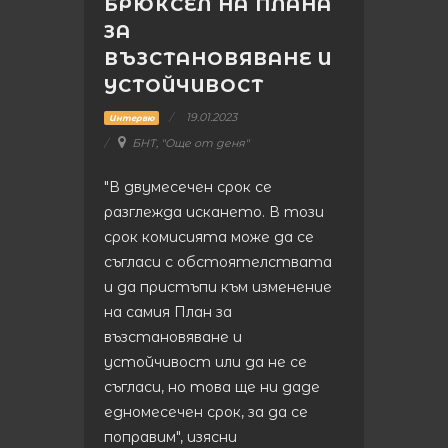
БРЮКСЕЛ НА ПЛАНА
ЗА
ВЪЗСТАНОВЯВАНЕ И
УСТОЙЧИВОСТ
19.01.2023
Интервю
БНТ, "Още от деня"
"В двумесечен срок се
разглежда искането. В този
срок комисията може да се
съгласи с обстоятелствата
и да пристъпи към изменение
на самия План за
възстановяване и
устойчивост или да не се
съгласи, но това ще ни даде
едномесечен срок, за да се
поправим", изясни