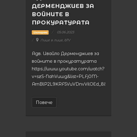
ДЕРМЕНДЖИЕВ ЗА
ВОЙНИТЕ В
ПРОКУРАТУРАТА
05.06.2023
Интервю
Лице в лице, bTV
Адв. Ивайло Дерменджиев за
войните в прокуратурата
https://www.youtube.com/watch?
v=szS-NahVuwg&list=PLFj0M-
ArnBlP2L9KRF5VuVDnvVilOEd_8&index=4&t=79
Повече