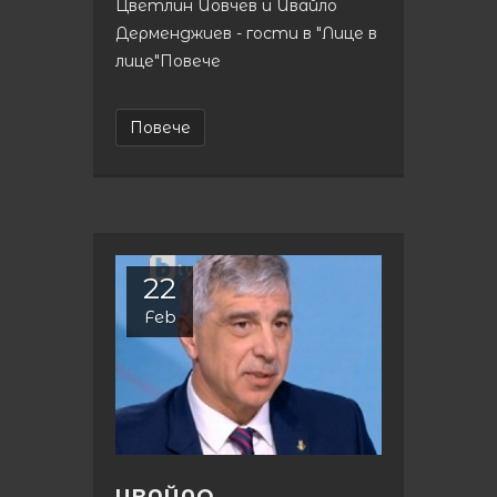
Цветлин Йовчев и Ивайло
Дерменджиев - гости в "Лице в
лице"Повече
Повече
22
Feb