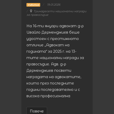
19.01.2026
Събития
Тринадесети национални награди
за правосъдие
На 16-ти януари адвокат д-р
Ивайло Дерменджиев беше
удостоен с престижното
отличие „Адвокат на
годината“ за 2025 г. на 13-
тите национални награди за
правосъдие. Адв. д-р
Дерменджиев посвети
наградата на адвокатите,
които през последните
години последователно и с
висока професионална
Повече