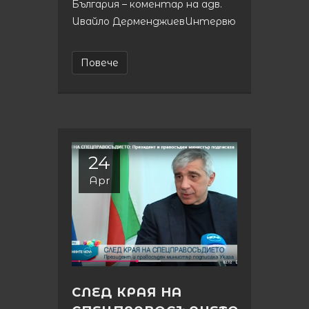
България – коментар на адв.
Ивайло ДерменджиевИнтервю
Повече
24
Apr
СЛЕД КРАЯ НА