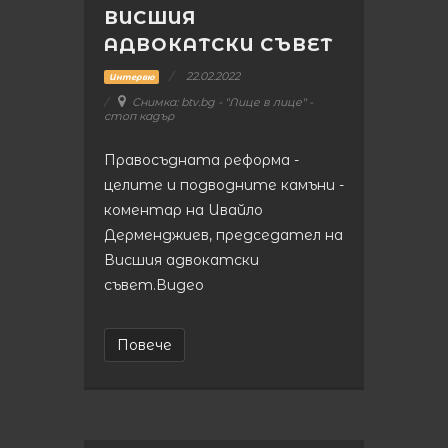
ВИСШИЯ
АДВОКАТСКИ СЪВЕТ
22.02.2022
Интервю
Снимка: btv.bg - "Лице в лице" -
стоп кадър
Правосъдната реформа -
целите и подводните камъни -
коментар на Ивайло
Дерменджиев, председател на
Висшия адвокатски
съвет.Видео
Повече