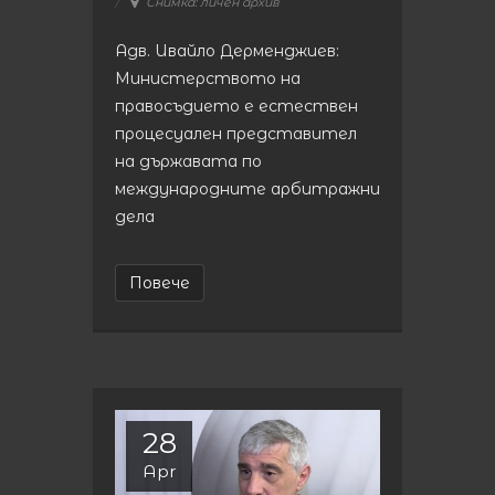
Снимка: личен архив
Адв. Ивайло Дерменджиев:
Министерството на
правосъдието е естествен
процесуален представител
на държавата по
международните арбитражни
дела
Повече
28
Apr