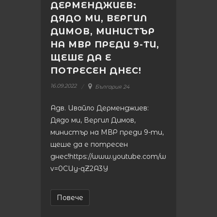
ДЕРМЕНДЖИЕВ:
ДЯДО МИ, ВЕРГИЛ
ДИМОВ, МИНИСТЪР
НА МВР ПРЕДИ 9-ТИ,
ЩЕШЕ ДА Е
ПОТРЕСЕН ДНЕС!
16.09.2022
България 24
Адв. Ивайло Дерменджиев:
Дядо ми, Вергил Димов,
министър на МВР преди 9-ти,
щеше да е потресен
днес!https://www.youtube.com/watch?
v=0CUy-qZ2A3Y
Повече