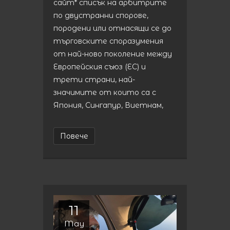
сайт* списък на арбитрите
по двустранни спорове,
породени или отнасящи се до
търговските споразумения
от най-ново поколение между
Европейския съюз (ЕС) и
трети страни, най-
значимите от които са с
Япония, Сингапур, Виетнам,
Повече
11
May