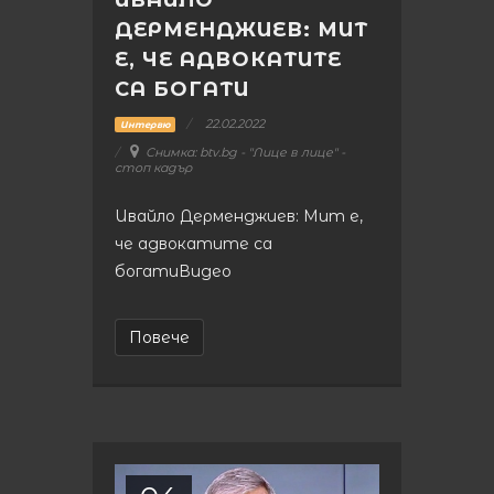
ИВАЙЛО
ДЕРМЕНДЖИЕВ: МИТ
Е, ЧЕ АДВОКАТИТЕ
СА БОГАТИ
22.02.2022
Интервю
Снимка: btv.bg - "Лице в лице" -
стоп кадър
Ивайло Дерменджиев: Мит е,
че адвокатите са
богатиВидео
Повече