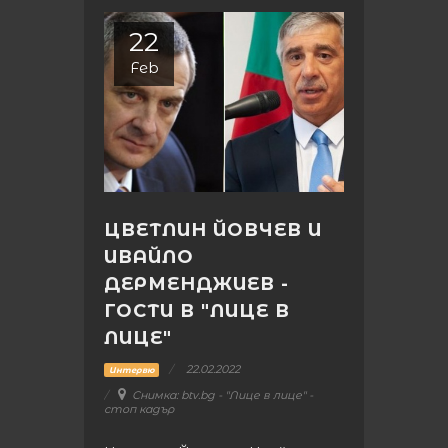
22
Feb
ЦВЕТЛИН ЙОВЧЕВ И
ИВАЙЛО
ДЕРМЕНДЖИЕВ -
ГОСТИ В "ЛИЦЕ В
ЛИЦЕ"
22.02.2022
Интервю
Снимка: btv.bg - "Лице в лице" -
стоп кадър