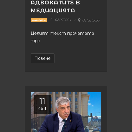
АДВОКАТИТЕ В
МЕДИАЦИЯТА
02.07.2024
defacto.bg
Интервю
Целият текст прочетете
тук
Повече
11
Oct