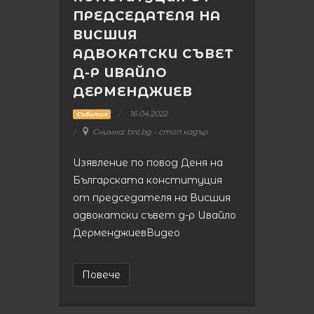
ПРЕДСЕДАТЕЛЯ НА
ВИСШИЯ
АДВОКАТСКИ СЪВЕТ
Д-Р ИВАЙЛО
ДЕРМЕНДЖИЕВ
16.04.2022
Събития
Снимка: bnt.bg - стоп кадър
Изявление по повод Деня на
Българската конституция
от председателя на Висшия
адвокатски съвет д-р Ивайло
ДерменджиевВидео
Повече