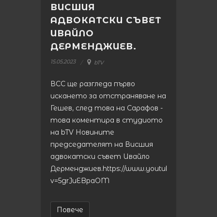
ВИСШИЯ
АДВОКАТСКИ СЪВЕТ
ИВАЙЛО
ДЕРМЕНДЖИЕВ.
15.05.2023
bTV
ВСС ще разгледа първо
искането за отстраняване на
Гешев, след това на Сарафов -
това коментира в студиото
на bTV Новините
председателят на Висшия
адвокатски съвет Ивайло
Дерменджиев.https://www.youtube.com/watch
v=5grJuEBpaOM
Повече