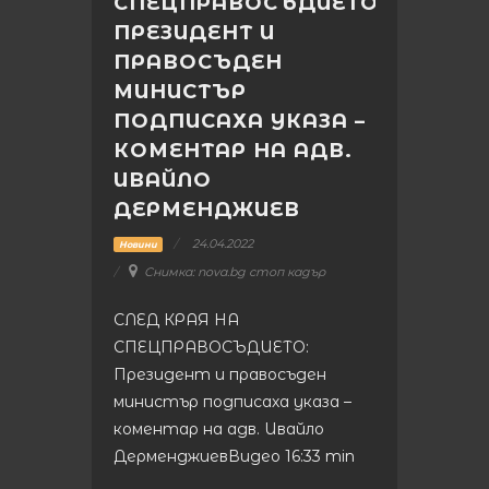
СПЕЦПРАВОСЪДИЕТО:
ПРЕЗИДЕНТ И
ПРАВОСЪДЕН
МИНИСТЪР
ПОДПИСАХА УКАЗА –
КОМЕНТАР НА АДВ.
ИВАЙЛО
ДЕРМЕНДЖИЕВ
24.04.2022
Новини
Снимка: nova.bg стоп кадър
СЛЕД КРАЯ НА
СПЕЦПРАВОСЪДИЕТО:
Президент и правосъден
министър подписаха указа –
коментар на адв. Ивайло
ДерменджиевВидео 16:33 min