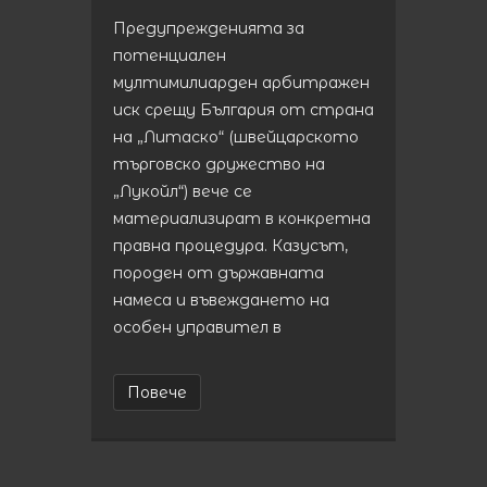
Предупрежденията за
потенциален
мултимилиарден арбитражен
иск срещу България от страна
на „Литаско“ (швейцарското
търговско дружество на
„Лукойл“) вече се
материализират в конкретна
правна процедура. Казусът,
породен от държавната
намеса и въвеждането на
особен управител в
Повече